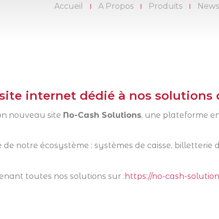
Accueil
A Propos
Produits
New
te internet dédié à nos solutions 
son nouveau site
No-Cash Solutions
, une plateforme e
e notre écosystème : systèmes de caisse, billetterie di
enant toutes nos solutions sur :
https://no-cash-solution